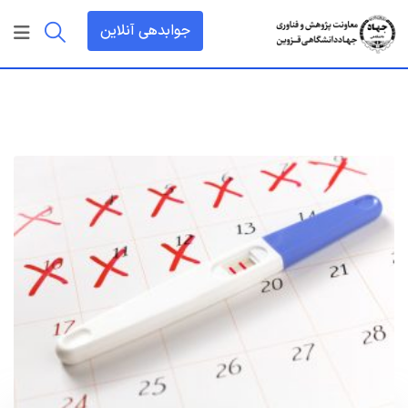
رش
جوابدهی آنلاین
ه
حتوا