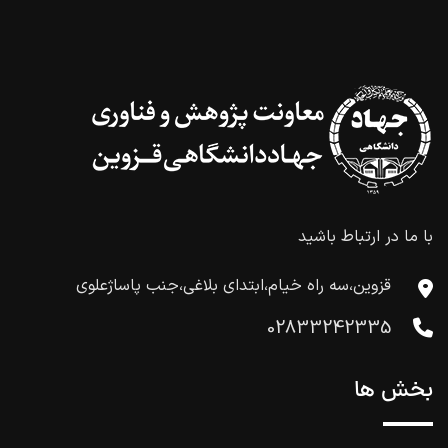
با ما در ارتباط باشید
قزوین،سه راه خیام،ابتدای بلاغی،جنب پاساژعلوی
02833242335
بخش ها